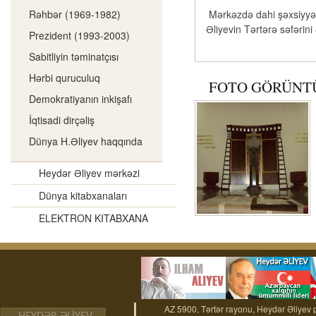
Rəhbər (1969-1982)
Mərkəzdə dahi şəxsiyyət
Əliyevin Tərtərə səfərini 
Prezident (1993-2003)
Sabitliyin təminatçısı
Hərbi quruculuq
FOTO GÖRÜNT
Demokratiyanın inkişafı
İqtisadi dirçəliş
Dünya H.Əliyev haqqında
Heydər Əliyev mərkəzi
Dünya kitabxanaları
ELEKTRON KITABXANA
AZ 5900, Tərtər rayonu, Heydər Əliyev 