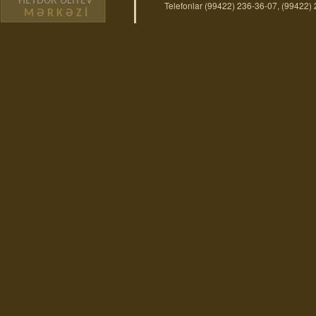
HEYDƏR ƏLİYEV
Telefonlar (99422) 236-36-07, (99422)
M Ə R K Ə Z İ