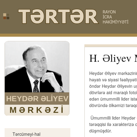
H. Əliyev
Heydər Əliyev mərkəzini
həyatı və siyasi fəaliyyə
öndər Heydər Əliyevin uşaq
dövrlərə aid maraqlı foto
HEYDƏR ƏLİYEV
edən ümummilli lider istə
dövründə ölkəmizi tərəqq
M Ə R K Ə Z İ
Ümummilli lider Heydər Ə
Ulu öndər
tərəqqisi ilə xarakterizə 
düşmüşdür.
Tərcümeyi-hal